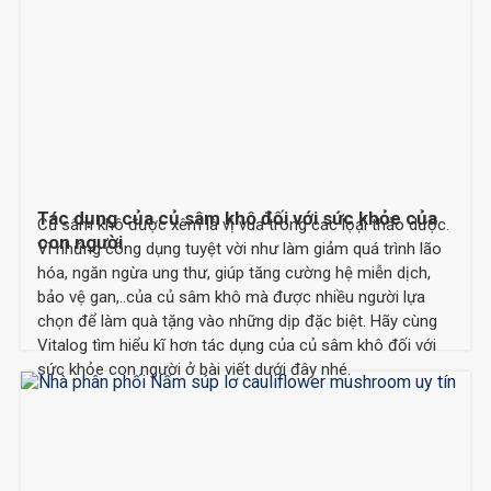
Tác dụng của củ sâm khô đối với sức khỏe của
Củ sâm khô được xêm là vị vua trong các lọại thảo dược.
con người
Vì những công dụng tuyệt vời như làm giảm quá trình lão
hóa, ngăn ngừa ung thư, giúp tăng cường hệ miễn dịch,
bảo vệ gan,..của củ sâm khô mà được nhiều người lựa
chọn để làm quà tặng vào những dịp đặc biệt. Hãy cùng
Vitalog tìm hiểu kĩ hơn tác dụng của củ sâm khô đối với
sức khỏe con người ở bài viết dưới đây nhé.