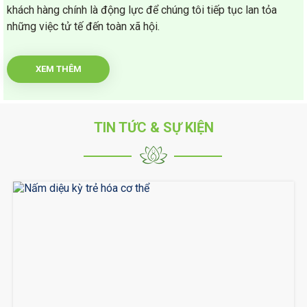
1.495.000đ
1.150.000đ
1.550.000đ
1.250.000đ
khách hàng chính là động lực để chúng tôi tiếp tục lan tỏa
những việc tử tế đến toàn xã hội.
Giảm
Giảm
8%
4%
XEM THÊM
TIN TỨC & SỰ KIỆN
Cao Hồng Sâm KangHwa
Cao Hồng Sâm Đông Trùng
Hàn Quốc - Hũ 1kg
365 Gold Hàn Quốc - 4 Lọ X
240g
1.150.000đ
1.495.000đ
1.250.000đ
1.550.000đ
XEM THÊM