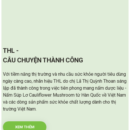
Giảm
Giảm
8%
12%
THL -
CÂU CHUYỆN THÀNH CÔNG
CHỊ TRẦN KIM DUNG - CẢM NHẬN VỀ SẢN PHẨM
Nấm Súp Lơ Lên Men
Cao Hắc Sâm KangHwa Hàn
Viên Bổ Sung Acid Folic Và
Tinh Chất Nước Hồng Sâm
Bổ Não Gum Jee Hwan Hàn
Nấm Súp Lơ Lên Men
CỦA THL
Premium - Fermented
Quốc - Hũ 1kg
B Tổng Hợp PetitN Folic
Đậm Đặc PUNGGI Hàn Quốc
Quốc - 60 Viên X 3.75g
Premium - Fermented
Với tiềm năng thị trường và nhu cầu sức khỏe người tiêu dùng
Cauliflower Mushroom
- 30 Gói X 60ml
Cauliflower Mushroom
ngày càng cao, nhãn hiệu THL do chị Lã Thị Quỳnh Thoan sáng
7.950.000đ
1.150.000đ
350.000đ
1.900.000đ
1.274.000đ
7.950.000đ
1.250.000đ
1.450.000đ
(Premium)
(Premium)
lập đã thành công trong việc tiên phong mang nấm dược liệu -
Giảm
Giảm
Nấm Súp Lơ Cauliflower Mushroom từ Hàn Quốc về Việt Nam
10%
8%
và các dòng sản phẩm sức khỏe chất lượng dành cho thị
trường Việt Nam.
XEM THÊM