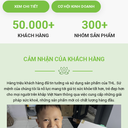
Công ty Cổ Phần Giải Pháp Sức Khoẻ và Sắc Đẹp Thành Lộc là
XEM CHI TIẾT
CƠ HỘI KINH DOANH
nhà nhập khẩu và phân phối các dòng sản phẩm sức khỏe chất
lượng dành cho thị trường Việt nam (Thực phẩm chức năng, thực
phẩm dinh dưỡng và các sản phẩm chăm sóc sức khoẻ). Các
50.000+
300+
dòng sản phẩm có nguồn gốc uy tín, và chất lượng cao được
nhập về từ thị trường tiên tiến như Hàn Quốc (Korea), Nhật bản
KHÁCH HÀNG
NHÓM SẢN PHẨM
(Japan), Hoa Kỳ (USA), Úc Châu (Australia).
Đồng thời, Thanh Loc JSC đang tập trung vào phát triển và
chuyển giao các chủng loại sản phẩm mới dựa trên nền tảng áp
CẢM NHẬN CỦA KHÁCH HÀNG
dụng những tiến bộ, và thành tựu nghiên cứu từ các trung tâm
khoa học, các viện nghiên cứu danh tiếng nhằm phục vụ nhu cầu
sức khoẻ tốt và một cuộc sống chất lượng của người tiêu dùng,
bệnh nhân cũng như cộng đồng.
Hàng triệu khách hàng đã tin tưởng và sử dụng sản phẩm của THL. Sứ
mệnh của chúng tôi là nỗ lực mang tới giá trị sức khỏe tốt hơn, trẻ đẹp hơn
cho mọi người trên khắp Việt Nam thông qua việc cung cấp những giải
pháp sức khoẻ, những sản phẩm mới có chất lượng hàng đầu.