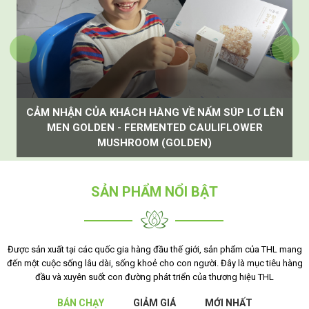
CẢM NHẬN CỦA KHÁCH HÀNG VỀ NẤM SÚP LƠ LÊN
MEN GOLDEN - FERMENTED CAULIFLOWER
MUSHROOM (GOLDEN)
SẢN PHẨM NỔI BẬT
Giảm
Giảm
4%
8%
Được sản xuất tại các quốc gia hàng đầu thế giới, sản phẩm của THL mang
đến một cuộc sống lâu dài, sống khoẻ cho con người. Đây là mục tiêu hàng
đầu và xuyên suốt con đường phát triển của thương hiệu THL
BÁN CHẠY
GIẢM GIÁ
MỚI NHẤT