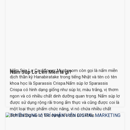
Nấm Súp Lơ Cauliflower Mushroom còn gọi là nấm miễn
Nấm Súp Lơ Lên Men là gì?
dịch thần kỳ Hanabiratake trong tiếng Nhật và tên có tên
khoa học là Sparassis Crispa.Nấm súp lơ Sparassis
Crispa có hình dạng giống như súp lơ, màu trắng, vị thơm
ngon và có nhiều chất dinh dưỡng quan trọng. Nấm súp lơ
được sử dụng rộng rãi trong ẩm thực và cũng được coi là
một loại thực phẩm chức năng, vì nó chứa nhiều chất
dinh dưỡng và có tác dụng tốt cho sức khỏe.