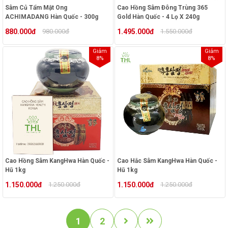
Sâm Củ Tẩm Mật Ong
Cao Hồng Sâm Đông Trùng 365
ACHIMADANG Hàn Quốc - 300g
Gold Hàn Quốc - 4 Lọ X 240g
880.000đ
980.000đ
1.495.000đ
1.550.000đ
Giảm
Giảm
8%
8%
Cao Hồng Sâm KangHwa Hàn Quốc -
Cao Hắc Sâm KangHwa Hàn Quốc -
Hũ 1kg
Hũ 1kg
1.150.000đ
1.250.000đ
1.150.000đ
1.250.000đ
1
2