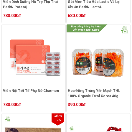
Viên Dinh Dưỡng Hỗ Trợ Thụ Thai
Gói Men Tiêu Hóa Lactic Và Lợi
PetitN PotenQ
Khuẩn PetitN LactoU
780.000đ
680.000đ
Viên Nội Tiết Tố Phụ Nữ Charmon
Hoa Đông Trùng Yến Mạch THL
100% Organic Twol Korea 40g
780.000đ
390.000đ
Giảm
12%