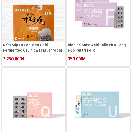
Nấm Súp Lơ Lên Men Gold -
Viên Bổ Sung Acid Folic Và B Tổng
Fermented Cauliflower Mushroom
Hợp PetitN Folic
(Gold) - Hộp 202,5g (4,5g X 45 Gói)
2.250.000đ
350.000đ