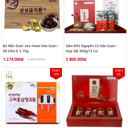
Bổ Não Gum Jee Hwan Hàn Quốc -
Sâm Khô Nguyên Củ Hàn Quốc -
60 Viên X 3.75g
Hộp Sắt 300g/15 Củ
1.274.000đ
1.450.000đ
3.800.000đ
Giảm
Giảm
10%
4%